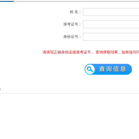
姓 名：
准考证号：
身份证号：
上对于学历越来越重视，成
于国民教育系列 ，在教育部
请填写正确身份证或准考证号， 查询录取结果，如有疑问可致电： 
册，网上可查，跟普通高校
受同等待遇。成人高考招生
三照顾:免试入学、加分投
录取 折叠加分投档 运动员和
武英级选手称号可以加50
果
选手可以加30分。 符合以下
的考生可以增加20分登记
25岁以上：国务院部门和各
区、直辖市)厅、主席团系统、
大企业颁发的模范工人、先
业)者和科技进步(...
【查看详