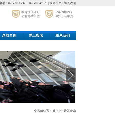
021-36533260、021-66349820 |
设为首页
|
加入收藏
教育注册许可
22年间培养了
公益办学单位
20多万名学员
录取查询
网上报名
联系我们
您当前位置：首页 >> 录取查询