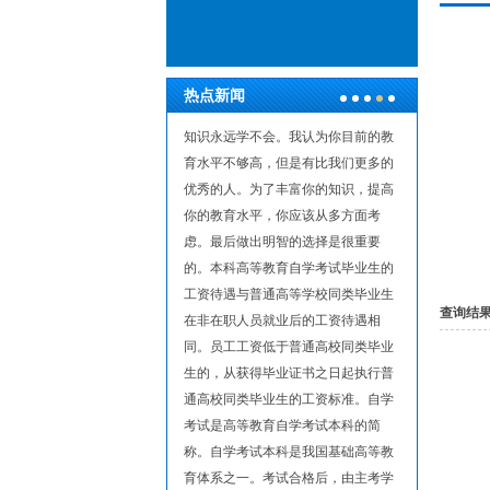
热点新闻
计推广是自学考试的专业
知识永远学不会。我认为你目前的教
现在社会
考官学院的考官的专业也
育水平不够高，但是有比我们更多的
人高考属
有一定的差异。成人高等
优秀的人。为了丰富你的知识，提高
有电子注
试是个人自学考试和国家
你的教育水平，你应该从多方面考
毕业生享
。它是我国社会主义高等
虑。最后做出明智的选择是很重要
录取录取
重要组成部分。贯彻宪法
的。本科高等教育自学考试毕业生的
档、降分
学成才的规定，培养和选
工资待遇与普通高等学校同类毕业生
武术项目
查询结
的专门人才，提高全民族
在非在职人员就业后的工资待遇相
分，一级
素质和科学文化素质，适
同。员工工资低于普通高校同类毕业
条件之一
现代化建设的需要。本文
生的，从获得毕业证书之日起执行普
证：年满
试科目的相关情况参考。
通高校同类毕业生的工资标准。自学
省(自治
 2.英语二世 3.马克思主义的
考试是高等教育自学考试本科的简
国家特别
.营销 5.审计 6.金融理论与
称。自学考试本科是我国基础高等教
进生产(事
制度设计 8.现代中国 ...
育体系之一。考试合格后，由主考学
情】