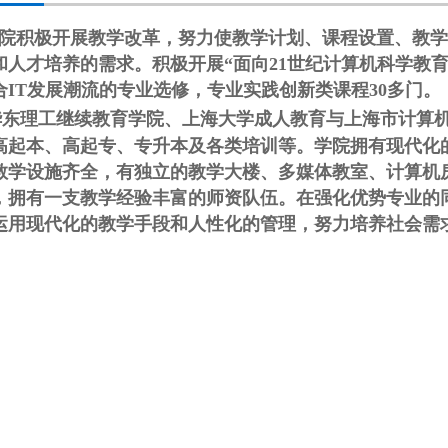
院积极开展教学改革，努力使教学计划、课程设置、教学
和人才培养的需求。积极开展“面向21世纪计算机科学教
合IT发展潮流的专业选修，专业实践创新类课程30多门。
理工继续教育学院
、
上海大学成人教育
与上海市计算
学不会。我认为你目前的教
现在社会上对于学历越来越重视，成
高起本、高起专、专升本及各类培训等。学院拥有现代化
够高，但是有比我们更多的
人高考属于国民教育系列 ，在教育部
教学设施齐全，有独立的教学大楼、多媒体教室、计算机
。为了丰富你的知识，提高
有电子注册，网上可查，跟普通高校
，拥有一支教学经验丰富的师资队伍。在强化优势专业的
水平，你应该从多方面考
毕业生享受同等待遇。成人高考招生
做出明智的选择是很重要
运用现代化的教学手段和人性化的管理，努力培养社会需
录取录取三照顾:免试入学、加分投
高等教育自学考试毕业生的
档、降分录取 折叠加分投档 运动员和
与普通高等学校同类毕业生
武术项目武英级选手称号可以加50
人员就业后的工资待遇相
分，一级选手可以加30分。 符合以下
工资低于普通高校同类毕业
条件之一的考生可以增加20分登记
获得毕业证书之日起执行普
证：年满25岁以上：国务院部门和各
类毕业生的工资标准。自学
省(自治区、直辖市)厅、主席团系统、
等教育自学考试本科的简
国家特别大企业颁发的模范工人、先
考试本科是我国基础高等教
进生产(事业)者和科技进步(...
【查看详
一。考试合格后，由主考学
情】