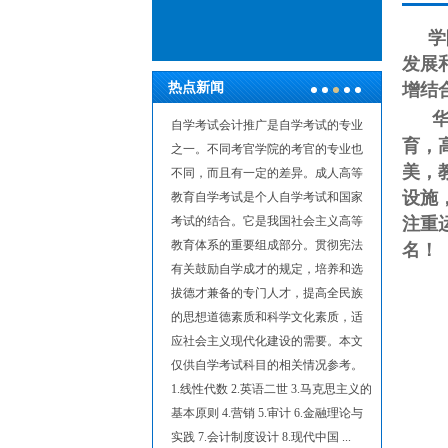
学
发展
热点新闻
增结
华东
选择(宣泽)自学考试作为推
自学考试会计推广是自学考试的专业
知识永远
育，
方法，主要是因为自学考
之一。不同考官学院的考官的专业也
育水平不
美，
目(k、m、u)都是我们想学
不同，而且有一定的差异。成人高等
优秀的人
设施
和sh)，这对我们完成学习后
教育自学考试是个人自学考试和国家
你的教育
非常有利。成人高等教育
考试的结合。它是我国社会主义高等
虑。最后
注重
个人自学考试和国家考试
教育体系的重要组成部分。贯彻宪法
的。本科
名！
是我国社会主义高等教育
有关鼓励自学成才的规定，培养和选
工资待遇
组成部分。贯彻宪法有关
拔德才兼备的专门人才，提高全民族
在非在职
才的规定，培养和选拔德
的思想道德素质和科学文化素质，适
同。员工
门人才，提高全民族的思
应社会主义现代化建设的需要。本文
生的，从
质和科学素质。 的确，如
仅供自学考试科目的相关情况参考。
通高校同
的时间学习，以后学到的
1.线性代数 2.英语二世 3.马克思主义的
考试是高
上海)对自己将来没有...
【查
基本原则 4.营销 5.审计 6.金融理论与
称。自学
实践 7.会计制度设计 8.现代中国 ...
育体系之